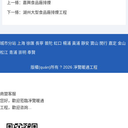
上一條：
嘉興食品廠排煙
下一條：
湖州大型食品廠排煙工程
城市分站
上海
徐匯
長寧
普陀
虹口
楊浦
黃浦
靜安
寶山
閔行
嘉定
金山
松江
青浦
崇明
奉賢
版權(quán)所有 ? 2026 凈覽暖通工程
商盟客服
您好，歡迎蒞臨凈覽暖通
工程，歡迎咨詢...