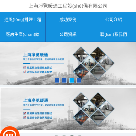
上海凈覽暖通工程設(shè)備有限公司
通風(fēng)排煙工程
成功案例
公司介紹
廠房生產(chǎn)線
公司資訊
聯(lián)系我們